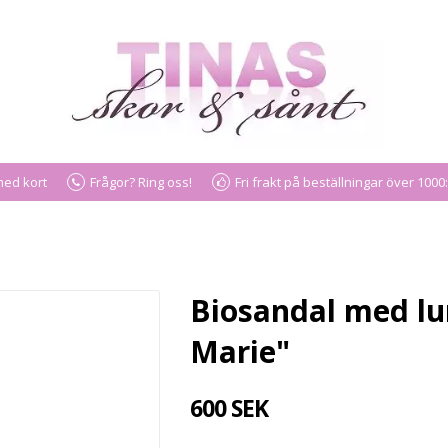
med kort
Frågor? Ring oss!
Fri frakt på beställningar över 1000:
"
Biosandal med lur
Marie"
600 SEK