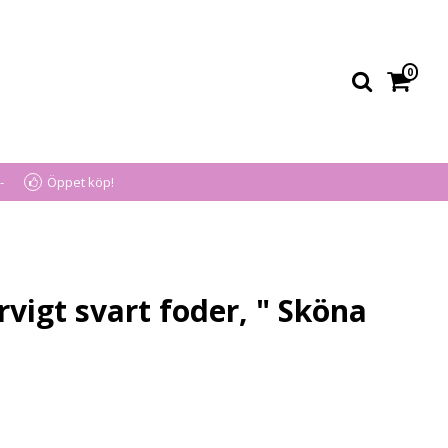
0
-
Öppet köp!
vigt svart foder, " Sköna