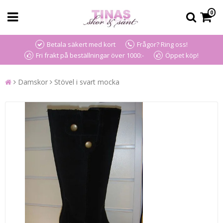
0
Betala säkert med kort
Frågor? Ring oss!
Fri frakt på beställningar över 1000:-
Öppet köp!
Damskor
Stövel i svart mocka