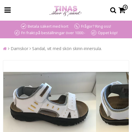
0
Betala säkert med kort
Frågor? Ring oss!
Fri frakt på beställningar över 1000:-
Öppet köp!
Damskor
Sandal, vit med skön skinn-innersula.