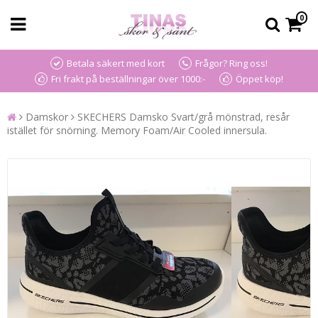
0
Betala säkert med kort
Frågor? Ring oss!
Fri frakt på beställningar över 1000:-
Öppet köp!
Damskor
SKECHERS Damsko Svart/grå mönstrad, resår
istället för snörning. Memory Foam/Air Cooled innersula.