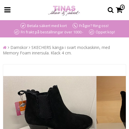
0
Betala säkert med kort
Frågor? Ring oss!
Fri frakt på beställningar över 1000:-
Öppet köp!
Damskor
SKECHERS känga i svart mockaskinn, med
Memory Foam innersula. Klack 4 cm.