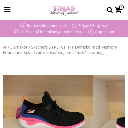
0
Betala säkert med kort
Frågor? Ring oss!
Fri frakt på beställningar över 1000:-
Öppet köp!
Damskor
Skechers STRETCH FIT Damsko med Memory
Foam innersula. Svart/cerise/blå , med "fusk"-snörning.