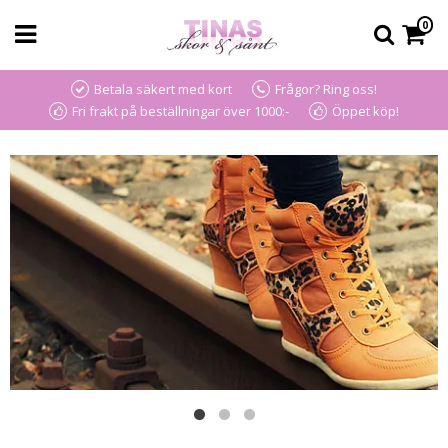
0
Betala säkert med kort
Frågor? Ring oss!
Fri frakt på beställningar över 1000:-
Öppet köp!