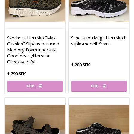
Skechers Herrsko "Max
Scholls fotriktiga Herrsko i
Cushion" Slip-ins och med
slipin-modell. Svart.
Memory Foam innersula.
Good Year yttersula.
Olive/svart/vit.
1 200 SEK
1 799 SEK
KÖP…
KÖP…