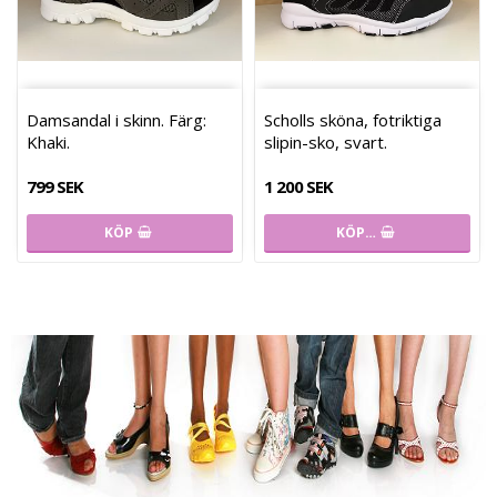
Damsandal i skinn. Färg:
Scholls sköna, fotriktiga
Khaki.
slipin-sko, svart.
799 SEK
1 200 SEK
KÖP
KÖP…