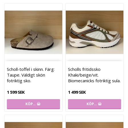
Scholl-toffel i skinn. Färg:
Scholls fritidssko
Taupe. Väldigt skön
Khaki/beige/vit.
fotriktig sko.
Biomecanicks fotriktig sula.
1 599 SEK
1 499 SEK
KÖP…
KÖP…