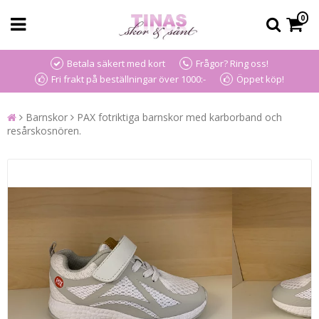
0
Betala säkert med kort
Frågor? Ring oss!
Fri frakt på beställningar över 1000:-
Öppet köp!
Barnskor
PAX fotriktiga barnskor med karborband och
resårskosnören.