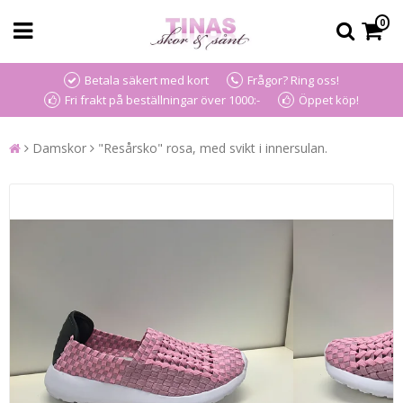
0
Betala säkert med kort
Frågor? Ring oss!
Fri frakt på beställningar över 1000:-
Öppet köp!
Damskor
"Resårsko" rosa, med svikt i innersulan.