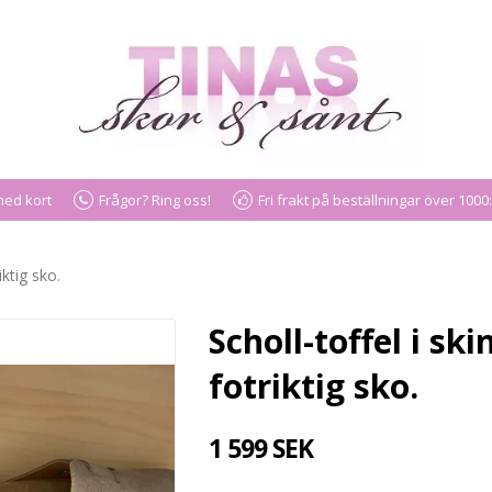
med kort
Frågor? Ring oss!
Fri frakt på beställningar över 1000:
iktig sko.
Scholl-toffel i sk
fotriktig sko.
1 599 SEK