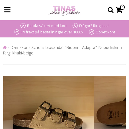
0
Betala säkert med kort
Frågor? Ring oss!
Fri frakt på beställningar över 1000:-
Öppet köp!
Damskor
Scholls biosandal "Bioprint Adapta" Nubuckskinn
färg: khaki-beige.