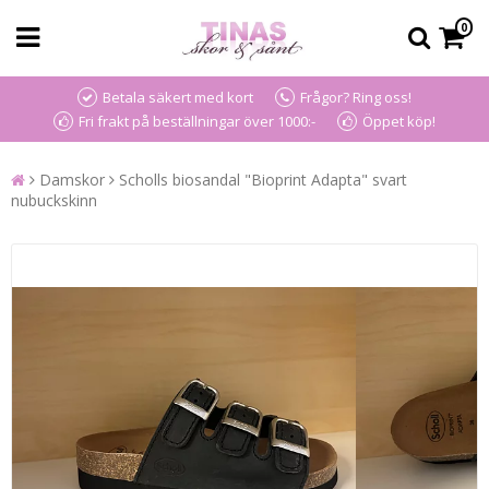
0
Betala säkert med kort
Frågor? Ring oss!
Fri frakt på beställningar över 1000:-
Öppet köp!
Damskor
Scholls biosandal "Bioprint Adapta" svart
nubuckskinn