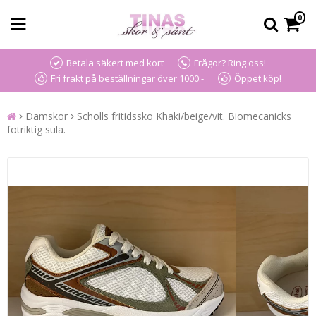
0
Betala säkert med kort
Frågor? Ring oss!
Fri frakt på beställningar över 1000:-
Öppet köp!
Damskor
Scholls fritidssko Khaki/beige/vit. Biomecanicks
fotriktig sula.