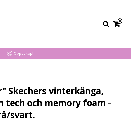
0
-
Öppet köp!
 Skechers vinterkänga,
m tech och memory foam -
å/svart.