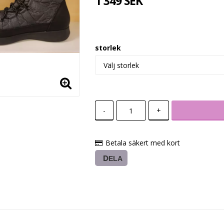
1 349 SEK
storlek
-
+
Betala säkert med kort
DELA