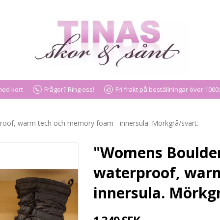
med kort
Frågor? Ring oss!
Fri frakt på beställningar över 1000:
roof, warm tech och memory foam - innersula. Mörkgrå/svart.
"Womens Boulder"
waterproof, war
innersula. Mörkgr