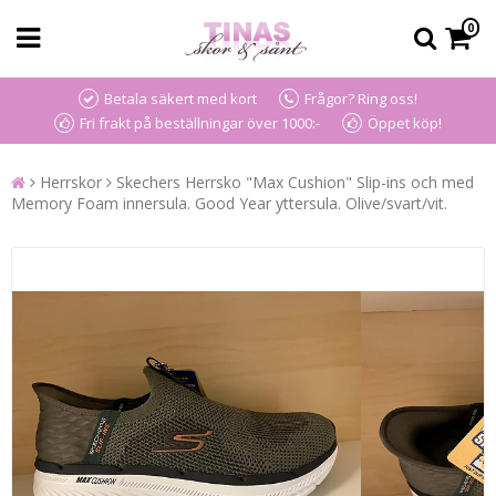
0
Betala säkert med kort
Frågor? Ring oss!
Fri frakt på beställningar över 1000:-
Öppet köp!
Herrskor
Skechers Herrsko "Max Cushion" Slip-ins och med
Memory Foam innersula. Good Year yttersula. Olive/svart/vit.