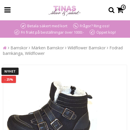
0
Betala säkert med kort
Frågor? Ring oss!
Fri frakt på beställningar över 1000:-
Öppet köp!
Barnskor
Märken Barnskor
Wildflower Barnskor
Fodrad
barnkänga, Wildflower
NYHET
- 25%